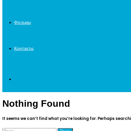
Фильмы
Контакты
Search
Nothing Found
for
It seems we can’t find what you’re looking for. Perhaps search
Найти: