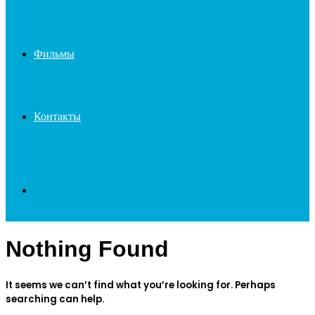
Фильмы
Контакты
Search
Nothing Found
for
It seems we can’t find what you’re looking for. Perhaps
searching can help.