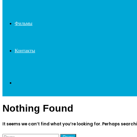
Фильмы
Контакты
Search
Nothing Found
for
It seems we can’t find what you’re looking for. Perhaps search
Найти: