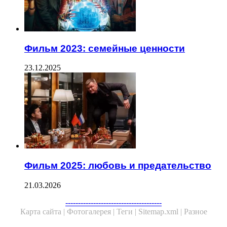
Фильм 2023: семейные ценности
23.12.2025
Фильм 2025: любовь и предательство
21.03.2026
Facebook
Twitter
WhatsApp
Telegram
--------------------------------------
Карта сайта |
Фотогалерея |
Теги |
Sitemap.xml |
Разное