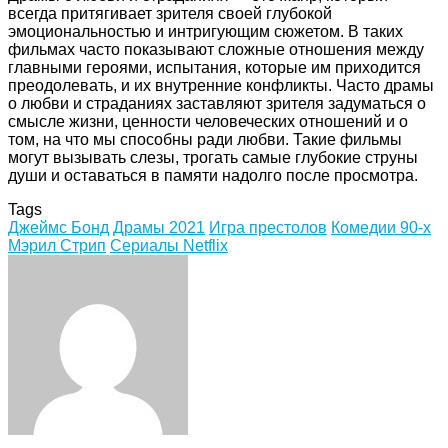
всегда притягивает зрителя своей глубокой
эмоциональностью и интригующим сюжетом. В таких
фильмах часто показывают сложные отношения между
главными героями, испытания, которые им приходится
преодолевать, и их внутренние конфликты. Часто драмы
о любви и страданиях заставляют зрителя задуматься о
смысле жизни, ценности человеческих отношений и о
том, на что мы способны ради любви. Такие фильмы
могут вызывать слезы, трогать самые глубокие струны
души и оставаться в памяти надолго после просмотра.
Tags
Джеймс Бонд
Драмы 2021
Игра престолов
Комедии 90-х
Мэрил Стрип
Сериалы Netflix
Facebook
Twitter
LinkedIn
Tumblr
Pinterest
Reddit
VKontakte
Odnoklassniki
Skype
WhatsApp
Telegram
Viber
Share
Print
via
Email